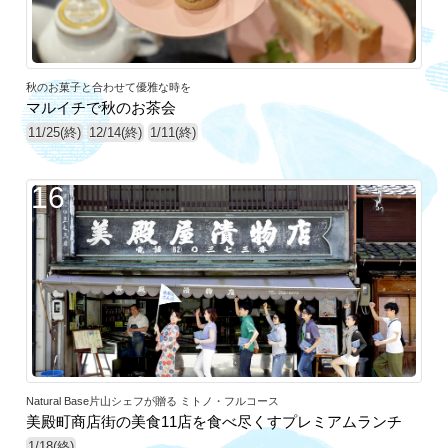
秋のお菓子と合わせて優雅な時を
マルイチで秋のお茶会
11/25(終)
12/14(終)
1/11(終)
16
Natural Base片山シェフが贈る ミトノ・フルコース
美殿町商店街の美食11店を食べ尽くすプレミアムランチ
1/18(終)