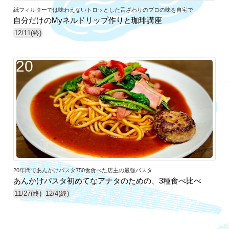
紙フィルターでは味わえないトロッとした舌ざわりのプロの味を自宅で
自分だけのMyネルドリップ作りと珈琲講座
12/11(終)
20
20年間であんかけパスタ750食食べた店主の最強パスタ
あんかけパスタ初めてなアナタのための、3種食べ比べ
11/27(終)
12/4(終)