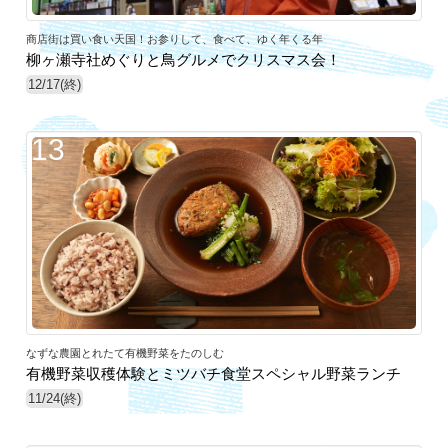
商店街は買い食い天国！お参りして、食べて、ゆく年くる年
柳ヶ瀬寺社めぐりと鳥グルメでクリスマス会！
12/17(終)
13
なずな農園とれたて有機野菜をたのしむ
有機野菜収穫体験とミツバチ食堂スペシャル野菜ランチ
11/24(終)