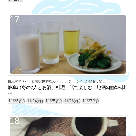
17
百恵ママ（23）と現役和傘職人バーテンダー（22）がおもてなし
岐阜出身の2人とお酒、料理、話で楽しむ 地酒3種飲み比
べ
11/23(終)
11/24(終)
11/25(終)
11/26(終)
11/27(終)
18