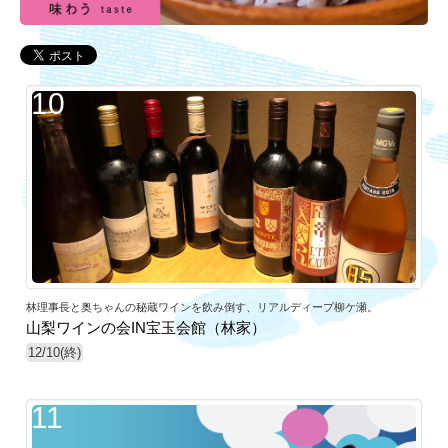
10
林理事長と奥ちゃんの秘蔵ワインを飲み倒す、リアルディープ柳ケ瀬。
山梨ワインの会IN宝玉会館（林家）
12/10(終)
11