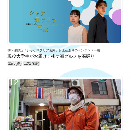
柳ケ瀬限定「シャケ環ブリア宮殿」お土産ありのベンテンドー編
現役大学生がお届け！柳ケ瀬グルメを深掘り
12/3(終)
12/17(終)
12