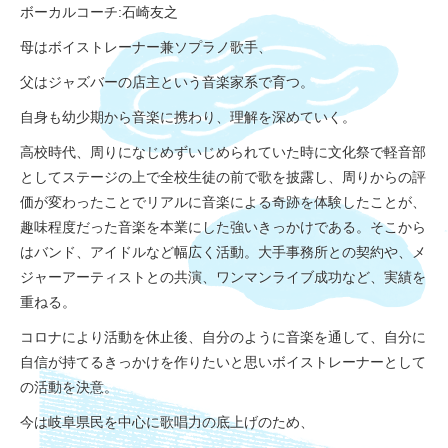
ボーカルコーチ:石崎友之
母はボイストレーナー兼ソプラノ歌手、
父はジャズバーの店主という音楽家系で育つ。
自身も幼少期から音楽に携わり、理解を深めていく。
高校時代、周りになじめずいじめられていた時に文化祭で軽音部
としてステージの上で全校生徒の前で歌を披露し、周りからの評
価が変わったことでリアルに音楽による奇跡を体験したことが、
趣味程度だった音楽を本業にした強いきっかけである。そこから
はバンド、アイドルなど幅広く活動。大手事務所との契約や、メ
ジャーアーティストとの共演、ワンマンライブ成功など、実績を
重ねる。
コロナにより活動を休止後、
自分のように音楽を通して、自分に
自信が持てるきっかけを作りたいと思いボイストレーナーとして
の活動を決意。
今は岐阜県民を中心に歌唱力の底上げのため、