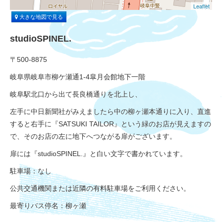
Leaflet
大きな地図で見る
studioSPINEL.
〒500-8875
岐阜県岐阜市柳ケ瀬通1-4皐月会館地下一階
岐阜駅北口から出て長良橋通りを北上し、
左手に中日新聞社がみえましたら中の柳ヶ瀬本通りに入り、直進
すると右手に『SATSUKI TAILOR』という緑のお店が見えますの
で、そのお店の左に地下へつながる扉がございます。
扉には『studioSPINEL.』と白い文字で書かれています。
駐車場：なし
公共交通機関または近隣の有料駐車場をご利用ください。
最寄りバス停名：柳ヶ瀬