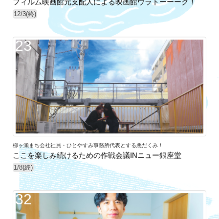
フィルム映画館元支配人による映画館ウラトーーーク！
12/3(終)
23
柳ヶ瀬まち会社社員・ひとやすみ事務所代表とする悪だくみ！
ここを楽しみ続けるための作戦会議INニュー銀座堂
1/8(終)
32